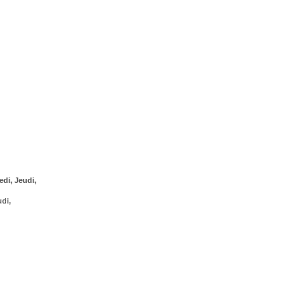
edi, Jeudi,
udi,