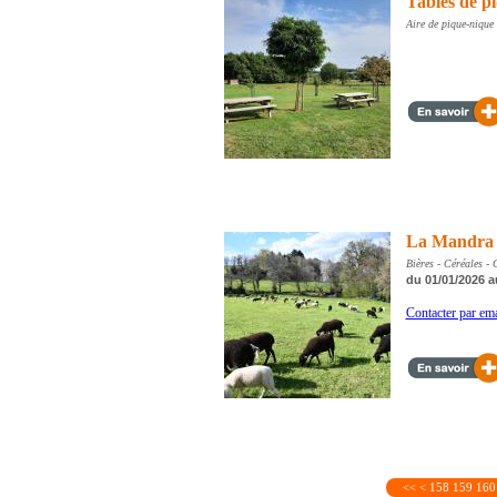
Tables de p
Aire de pique-nique
La Mandra
Bières - Céréales - 
du 01/01/2026 a
Contacter par ema
<<
<
158
159
160