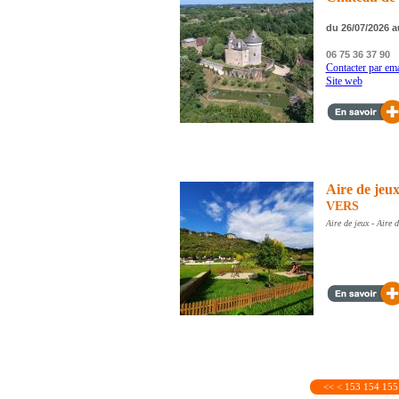
du 26/07/2026 a
06 75 36 37 90
Contacter par ema
Site web
Aire de jeux
VERS
Aire de jeux - Aire 
<<
<
153
154
155