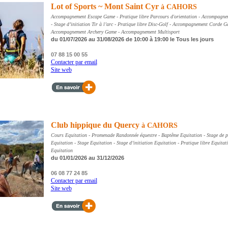
Lot of Sports ~ Mont Saint Cyr
à CAHORS
Accompagnement Escape Game - Pratique libre Parcours d'orientation - Accompagnem
- Stage d’initiation Tir à l’arc - Pratique libre Disc-Golf - Accompagnement Corde G
Accompagnement Archery Game - Accompagnement Multisport
du 01/07/2026 au 31/08/2026 de 10:00 à 19:00 le Tous les jours
07 88 15 00 55
Contacter par email
Site web
Club hippique du Quercy
à CAHORS
Cours Equitation - Promenade Randonnée équestre - Baptême Equitation - Stage de p
Equitation - Stage Equitation - Stage d’initiation Equitation - Pratique libre Equitat
Equitation
du 01/01/2026 au 31/12/2026
06 08 77 24 85
Contacter par email
Site web