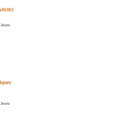
AHORS
 Jours
riques
 Jours