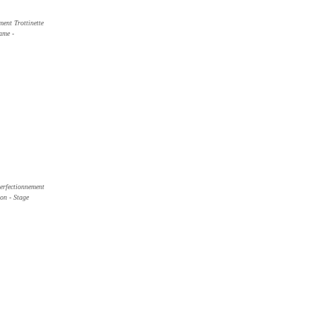
ent Trottinette
ame -
erfectionnement
ion - Stage