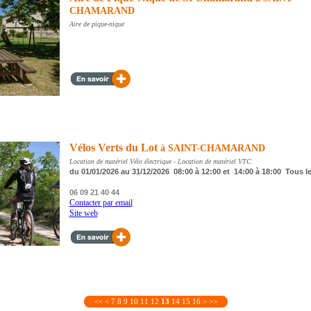
CHAMARAND
Aire de pique-nique
Vélos Verts du Lot
à SAINT-CHAMARAND
Location de matériel Vélo électrique - Location de matériel VTC
du 01/01/2026 au 31/12/2026 08:00 à 12:00 et 14:00 à 18:00 Tous le
06 09 21 40 44
Contacter par email
Site web
<<
<
7
8
9
10
11
12
13
14
15
16
>
>>