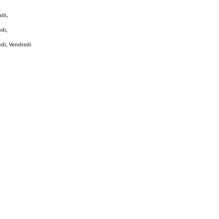
udi,
di,
udi, Vendredi