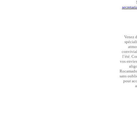
secretari
Venez d
spécial
atmos
convivial
l’été. C
vos envies 
aligo
Rocamadou
sans oubli
pour acc
a