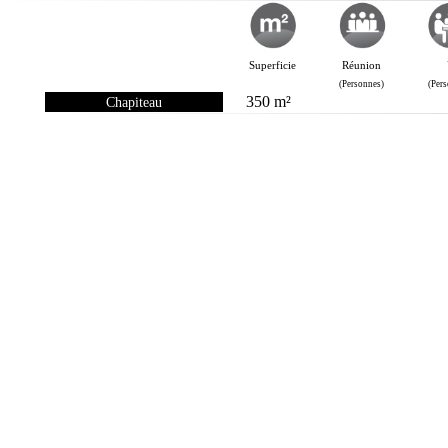
Superficie
Réunion
(Personnes)
(Per
350 m²
Chapiteau