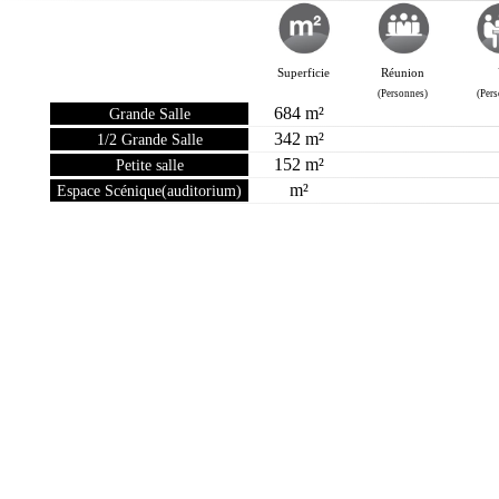
Superficie
Réunion
(Personnes)
(Per
684 m²
Grande Salle
342 m²
1/2 Grande Salle
152 m²
Petite salle
m²
Espace Scénique(auditorium)