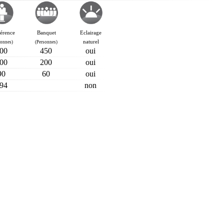
érence
Banquet
Eclairage
naturel
sonnes)
(Personnes)
00
450
oui
00
200
oui
90
60
oui
94
non