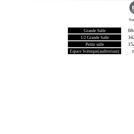
Sup
68
Grande Salle
34
1/2 Grande Salle
15
Petite salle
Espace Scénique(auditorium)