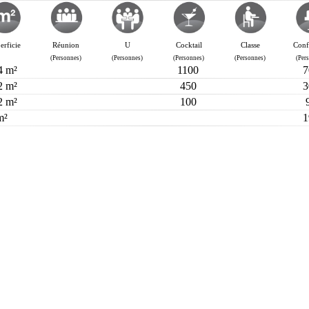
erficie
Réunion
U
Cocktail
Classe
Conf
(Personnes)
(Personnes)
(Personnes)
(Personnes)
(Per
4 m²
1100
7
2 m²
450
3
2 m²
100
m²
1