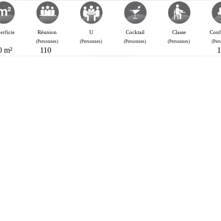
erficie
Réunion
U
Cocktail
Classe
Conf
(Personnes)
(Personnes)
(Personnes)
(Personnes)
(Per
0 m²
110
1