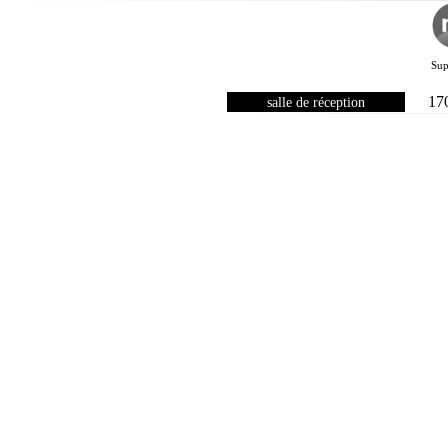
Sup
17
salle de réception