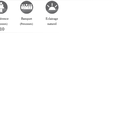
érence
Banquet
Eclairage
naturel
sonnes)
(Personnes)
10