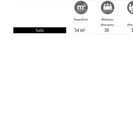
Superficie
Réunion
(Personnes)
(Per
54 m²
30
Salle