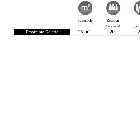
Superficie
Réunion
(Personnes)
(Per
75 m²
20
Empreinte Galerie