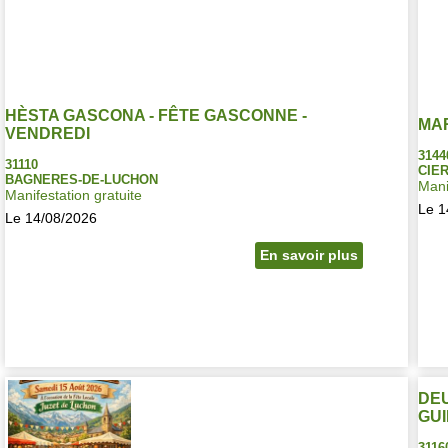
HÈSTA GASCONA - FÊTE GASCONNE -
MA
VENDREDI
3144
31110
CIE
BAGNERES-DE-LUCHON
Mani
Manifestation gratuite
Le 1
Le 14/08/2026
En savoir plus
DEU
GU
3116