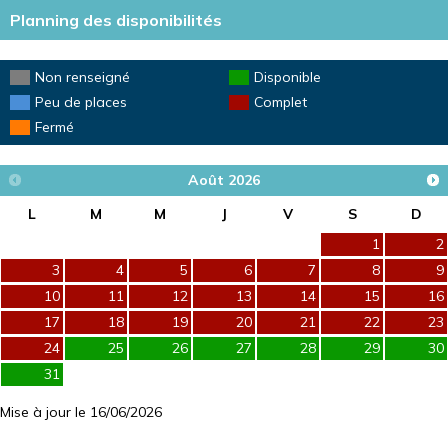
Planning des disponibilités
Non renseigné
Disponible
Peu de places
Complet
Fermé
Août
2026
L
M
M
J
V
S
D
1
2
3
4
5
6
7
8
9
10
11
12
13
14
15
16
17
18
19
20
21
22
23
24
25
26
27
28
29
30
31
Mise à jour le 16/06/2026