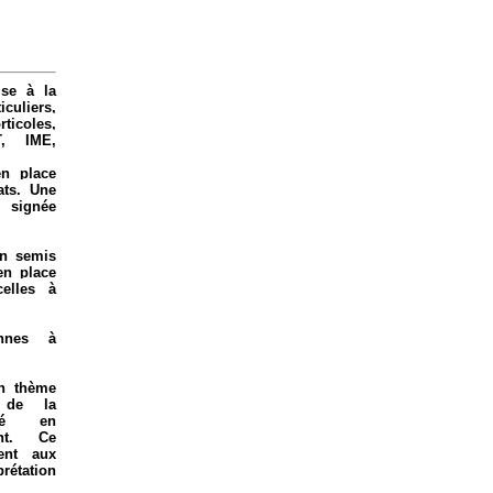
ise à la
culiers,
icoles,
T, IME,
en place
ats. Une
t signée
un semis
en place
elles à
onnes à
n thème
t de la
dé en
ent. Ce
ent aux
rétation