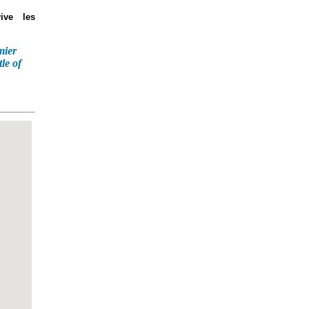
ive les
mier
tle of