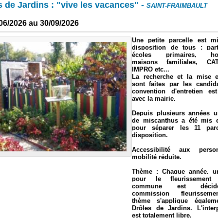
s de Jardins : "vive les vacances"
-
SAINT-FRAIMBAULT
06/2026 au 30/09/2026
Une petite parcelle est m
disposition de tous : parti
écoles primaires, hort
maisons familiales, CA
IMPRO etc...
La recherche et la mise 
sont faites par les candid
convention d'entretien es
avec la mairie.
Depuis plusieurs années 
de miscanthus a été mis 
pour séparer les 11 parc
disposition.
Accessibilité aux pers
mobilité réduite.
Thème : Chaque année, u
pour le fleurissemen
commune est déci
commission fleurissem
thème s'applique égalem
Drôles de Jardins. L'interp
est totalement libre.